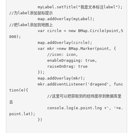
            myLabel.setTitle("我是文本标注label");               
//为label添加鼠标提示

            map.addOverlay(myLabel);                             
//把label添加到地图上

            var circle = new BMap.Circle(point,5
000);

            map.addOverlay(circle);

            var mkr =new BMap.Marker(point, {

                //icon: icon,

                enableDragging: true,

                raiseOnDrag: true

            });

            map.addOverlay(mkr);

            mkr.addEventListener('dragend', func
tion(e){

                //这里可以把获取到的经纬度存到数据库里
去

                console.log(e.point.lng +', '+e.
point.lat);

            })
