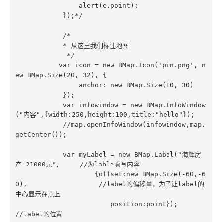
                alert(e.point);

            });*/

            /*

            * 从这里我们标注地图

             */

           var icon = new BMap.Icon('pin.png', n
ew BMap.Size(20, 32), {

                anchor: new BMap.Size(10, 30)

            });

            var infowindow = new BMap.InfoWindow
("内容",{width:250,height:100,title:"hello"});

            //map.openInfoWindow(infowindow,map.
getCenter());

            var myLabel = new BMap.Label("海辉房
产 21000元",     //为lable填写内容

                    {offset:new BMap.Size(-60,-6
0),                  //label的偏移量，为了让label的
中心显示在点上

                        position:point});                                
//label的位置
