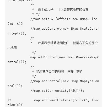
            /*

             *  那个破尺子  可以调整它所在的位置

             * */

            //var opts = {offset: new BMap.Size
(15, 5)}

            //map.addControl(new BMap.ScaleContr
ol(opts));

            /*

            *   此类表示缩略地图控件  就是右下角的那个
小地图

             */

            map.addControl(new BMap.OverviewMapC
ontrol());

            /*

             * 显示其它类型的地图  三维 卫星

             */

            //map.addControl(new BMap.MapTypeCon
trol());

            //map.setCurrentCity("北京");

/*            map.addEventListener('click', func
tion(e){
