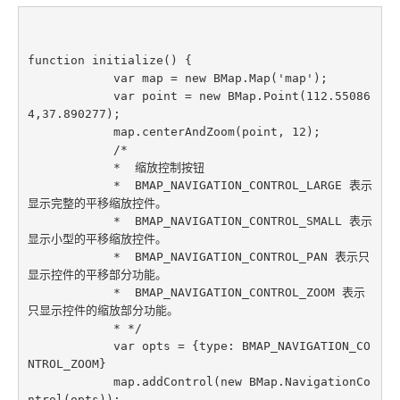
function initialize() {

            var map = new BMap.Map('map');

            var point = new BMap.Point(112.55086
4,37.890277);

            map.centerAndZoom(point, 12);

            /*

            *  缩放控制按钮

            *  BMAP_NAVIGATION_CONTROL_LARGE 表示
显示完整的平移缩放控件。

            *  BMAP_NAVIGATION_CONTROL_SMALL 表示
显示小型的平移缩放控件。

            *  BMAP_NAVIGATION_CONTROL_PAN 表示只
显示控件的平移部分功能。

            *  BMAP_NAVIGATION_CONTROL_ZOOM 表示
只显示控件的缩放部分功能。

            * */

            var opts = {type: BMAP_NAVIGATION_CO
NTROL_ZOOM}

            map.addControl(new BMap.NavigationCo
ntrol(opts));
