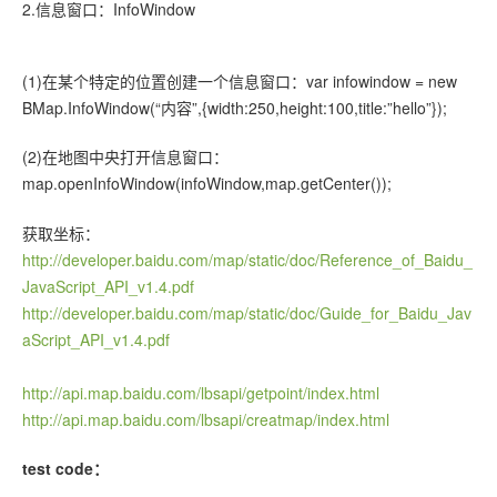
2.信息窗口：InfoWindow
(1)在某个特定的位置创建一个信息窗口：var infowindow = new
BMap.InfoWindow(“内容”,{width:250,height:100,title:”hello”});
(2)在地图中央打开信息窗口：
map.openInfoWindow(infoWindow,map.getCenter());
获取坐标：
http://developer.baidu.com/map/static/doc/Reference_of_Baidu_
JavaScript_API_v1.4.pdf
http://developer.baidu.com/map/static/doc/Guide_for_Baidu_Jav
aScript_API_v1.4.pdf
http://api.map.baidu.com/lbsapi/getpoint/index.html
http://api.map.baidu.com/lbsapi/creatmap/index.html
test code：