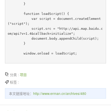
        }

        function loadScript() {

            var script = document.createElement
("script");

            script.src = "http://api.map.baidu.c
om/api?v=1.4&callback=initialize";

            document.body.appendChild(script);

        }

        window.onload = loadScript;

分类 :
项目
标签 :
本文链接地址：
http://www.erman.cn/archives/480